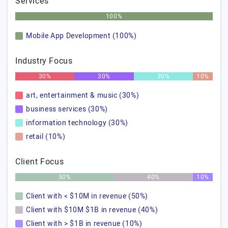
Services
100%
Mobile App Development (100%)
Industry Focus
30%
30%
30%
10%
art, entertainment & music (30%)
business services (30%)
information technology (30%)
retail (10%)
Client Focus
50%
40%
10%
Client with < $10M in revenue (50%)
Client with $10M $1B in revenue (40%)
Client with > $1B in revenue (10%)