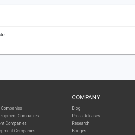
-de-
COMPANY
t Companies
Blog
velopment Companies
Press Releases
nt Companies
Research
lopment Companies
Badges