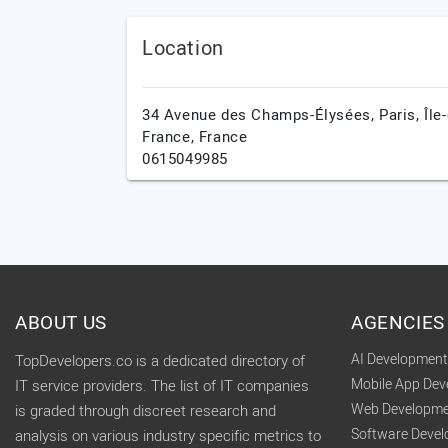
Location
34 Avenue des Champs-Élysées,
Paris,
Île
France,
France
0615049985
ABOUT US
AGENCIES
AI Developmen
TopDevelopers.co is a dedicated directory of
Mobile App De
IT service providers. The list of IT companies
Web Developme
is graded through discreet research and
Software Deve
analysis on various industry specific metrics to