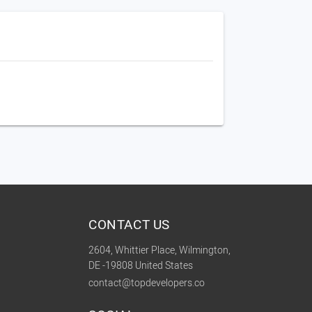
CONTACT US
2604, Whittier Place, Wilmington,
DE -19808 United States
contact@topdevelopers.co